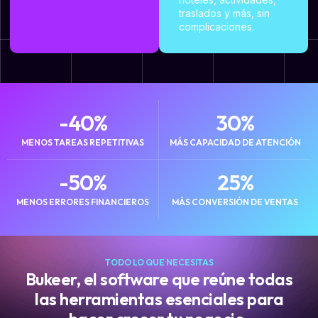
traslados y más, sin
complicaciones.
-40
%
30
%
MENOS TAREAS REPETITIVAS
MÁS CAPACIDAD DE ATENCIÓN
-50
%
25
%
MENOS ERRORES FINANCIEROS
MÁS CONVERSIÓN DE VENTAS
TODO LO QUE NECESITAS
Bukeer, el software que reúne todas
las herramientas esenciales para