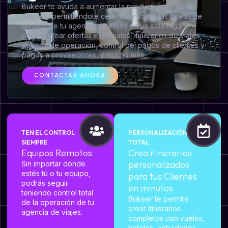
Bukeer te ayuda a aumentar la productividad de tu
negocio permitiéndote centralizar todas las tareas de
gestión de tu agencia de viajes en un solo lugar,
podrás crear ofertas especiales, itinerarios de viajes,
agenda de operación, control del pagos de clientes y
pagos a proveedores, y mucho más.
CONTACTAR AHORA
TEN EL CONTROL
PERSONALIZACIÓN
SIEMPRE
TOTAL
Equipos Remotos
Crea itinerarios
personalizados
Sin importar dónde
estés tú o tu equipo,
para tus Clientes
podrás seguir
en minutos
teniendo control total
Bukeer te permite
de la operación de tu
crear itinerarios
agencia de viajes.
completos con vuelos,
hoteles, actividades,