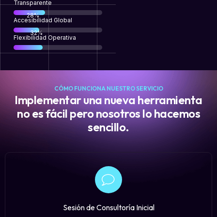
Transparente
58
%
Accesibilidad Global
65
%
Flexibilidad Operativa
CÓMO FUNCIONA NUESTRO SERVICIO
Implementar una nueva herramienta
no es fácil pero nosotros lo hacemos
sencillo.
Sesión de Consultoría Inicial