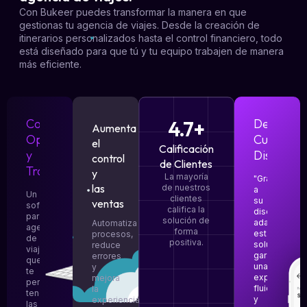
Con Bukeer puedes transformar la manera en que
gestionas tu agencia de viajes. Desde la creación de
itinerarios personalizados hasta el control financiero, todo
está diseñado para que tú y tu equipo trabajen de manera
más eficiente.
Comunicación
4.7+
Desde
Aumenta
Oportuna
Cualquier
el
Calificación
y
Dispositi
control
de Clientes
Transparente
y
La mayoría
"Gracias
las
de nuestros
a
Un
clientes
su
ventas
software
califica la
diseño
para
solución de
adaptable,
Automatiza
agencias
forma
esta
procesos,
de
positiva.
solución
reduce
viaje
garantiza
errores
que
una
y
te
experiencia
mejora
permite
fluida
la
tener
y
experiencia
las